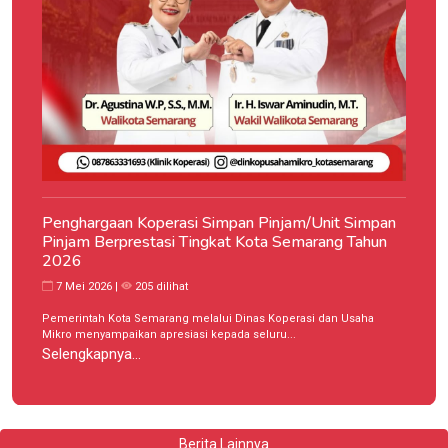
Penghargaan Koperasi Simpan Pinjam/Unit Simpan
Pinjam Berprestasi Tingkat Kota Semarang Tahun
2026
7 Mei 2026 |
205 dilihat
Pemerintah Kota Semarang melalui Dinas Koperasi dan Usaha
Mikro menyampaikan apresiasi kepada seluru...
Selengkapnya...
Berita Lainnya