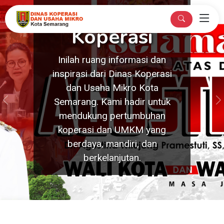
Datang di
Dinas
Koperasi
Kami mengajak seluruh pelaku
koperasi dan UMKM untuk
bergandengan tangan,
Previous
N
berinovasi, dan berkolaborasi.
Bersama kita wujudkan
Semarang yang sejahtera
melalui UMKM yang tangguh.