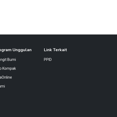
ogram Unggulan
Link Terkait
angit Bumi
PPID
ap Kompak
aOnline
umi