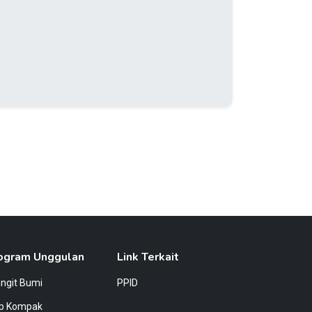
ogram Unggulan
Link Terkait
angit Bumi
PPID
ap Kompak