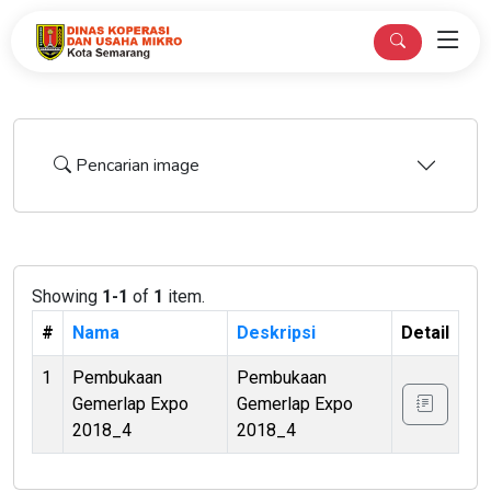
Pencarian image
Showing
1-1
of
1
item.
#
Nama
Deskripsi
Detail
1
Pembukaan
Pembukaan
Gemerlap Expo
Gemerlap Expo
2018_4
2018_4