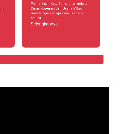
Pemerintah Kota Semarang melalui
ini
Dinas Koperasi dan Usaha Mikro
..
menyampaikan apresiasi kepada
seluru...
Selengkapnya...