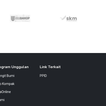
ogram Unggulan
Link Terkait
angit Bumi
PPID
ap Kompak
aOnline
umi