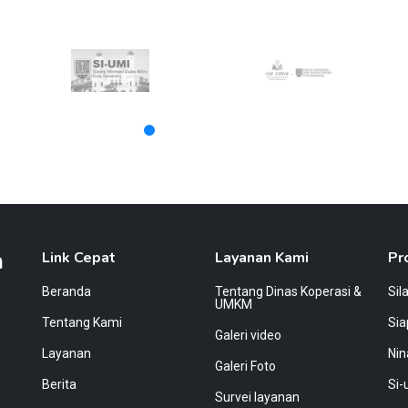
a
Link Cepat
Layanan Kami
Pr
Beranda
Tentang Dinas Koperasi &
Sil
UMKM
Tentang Kami
Si
Galeri video
Layanan
Nin
Galeri Foto
Berita
Si-
Survei layanan