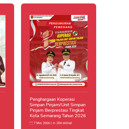
Penghargaan Koperasi
Simpan Pinjam/Unit Simpan
Pinjam Berprestasi Tingkat
Kota Semarang Tahun 2026
7 Mei 2026 |
204 dilihat