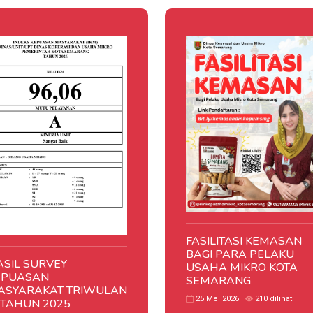
FASILITASI KEMASAN
BAGI PARA PELAKU
ASIL SURVEY
USAHA MIKRO KOTA
EPUASAN
SEMARANG
ASYARAKAT TRIWULAN
25 Mei 2026 |
210 dilihat
 TAHUN 2025