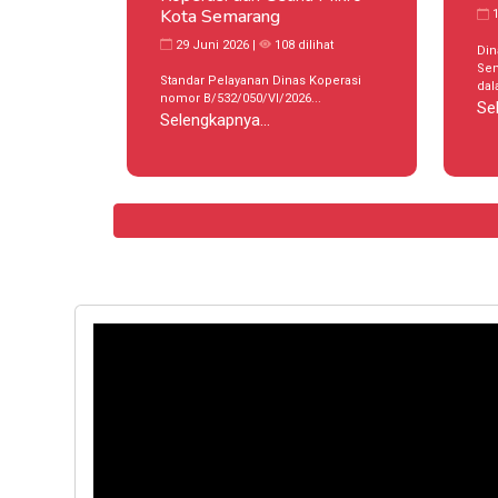
Kota Semarang
1
29 Juni 2026 |
108 dilihat
Din
Sem
Standar Pelayanan Dinas Koperasi
dal
nomor B/532/050/VI/2026...
Se
Selengkapnya...