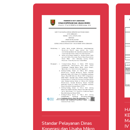
H
K
M
Standar Pelayanan Dinas
IV
Koperasi dan Usaha Mikro